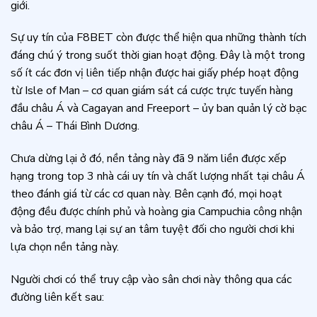
giới.
Sự uy tín của F8BET còn được thể hiện qua những thành tích
đáng chú ý trong suốt thời gian hoạt động. Đây là một trong
số ít các đơn vị liên tiếp nhận được hai giấy phép hoạt động
từ Isle of Man – cơ quan giám sát cá cược trực tuyến hàng
đầu châu Á và Cagayan and Freeport – ủy ban quản lý cờ bạc
châu Á – Thái Bình Dương.
Chưa dừng lại ở đó, nền tảng này đã 9 năm liền được xếp
hạng trong top 3 nhà cái uy tín và chất lượng nhất tại châu Á
theo đánh giá từ các cơ quan này. Bên cạnh đó, mọi hoạt
động đều được chính phủ và hoàng gia Campuchia công nhận
và bảo trợ, mang lại sự an tâm tuyệt đối cho người chơi khi
lựa chọn nền tảng này.
Người chơi có thể truy cập vào sân chơi này thông qua các
đường liên kết sau: