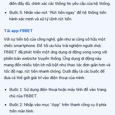
điền đầy đủ, chính xác các thông tin yêu cầu của hệ thống.
Bước 5: Nhấn vào nút “Rút tiền ngay” để hệ thống tiến
hành xác minh và xử lý lệnh rút tiền.
Tải app F8BET
Với sự tiến bộ của công nghệ, gần như ai cũng sở hữu một
chiếc smartphone. Để tối ưu hóa trải nghiệm người chơi,
F8BET đã phát triển một ứng dụng di động song song với
phiên bản website truyền thống. Ứng dụng di động này
mang đến nhiều tiện ích nổi bật như thao tác đơn giản hơn và
tốc độ nạp, rút tiền nhanh chóng. Dưới đây là các bước để
đưa cả thế giới giải trí vào điện thoại của mình:
Bước 1: Sử dụng điện thoại hoặc máy tính để vào trang
chủ của F8BET.
Bước 2: Nhấp vào mục “App” trên thanh công cụ ở phía
trên màn hình.