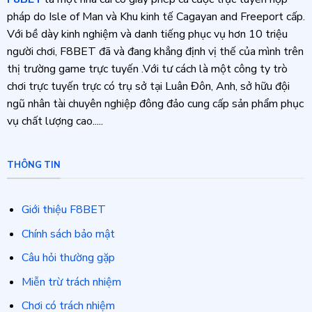
pháp do Isle of Man và Khu kinh tế Cagayan and Freeport cấp.
Với bề dày kinh nghiệm và danh tiếng phục vụ hơn 10 triệu
người chơi, F8BET đã và đang khẳng định vị thế của mình trên
thị trường game trực tuyến .Với tư cách là một công ty trò
chơi trực tuyến trực có trụ sở tại Luân Đôn, Anh, sở hữu đội
ngũ nhân tài chuyên nghiệp đông đảo cung cấp sản phẩm phục
vụ chất lượng cao.....
THÔNG TIN
Giới thiệu F8BET
Chính sách bảo mật
Câu hỏi thường gặp
Miễn trừ trách nhiệm
Chơi có trách nhiệm