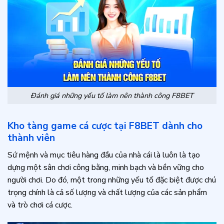
Đánh giá những yếu tố làm nên thành công F8BET
Kho tàng game cá cược tại F8BET dành cho
thành viên
Sứ mệnh và mục tiêu hàng đầu của nhà cái là luôn là tạo
dựng một sân chơi công bằng, minh bạch và bền vững cho
người chơi. Do đó, một trong những yếu tố đặc biệt được chú
trọng chính là cả số lượng và chất lượng của các sản phẩm
và trò chơi cá cược.