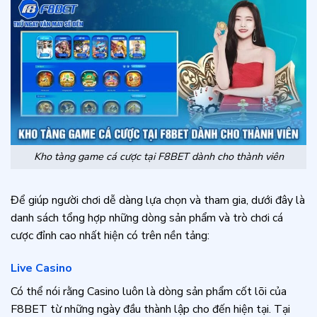
Kho tàng game cá cược tại F8BET dành cho thành viên
Để giúp người chơi dễ dàng lựa chọn và tham gia, dưới đây là
danh sách tổng hợp những dòng sản phẩm và trò chơi cá
cược đỉnh cao nhất hiện có trên nền tảng:
Live Casino
Có thể nói rằng Casino luôn là dòng sản phẩm cốt lõi của
F8BET từ những ngày đầu thành lập cho đến hiện tại. Tại