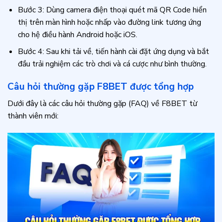
Bước 3: Dùng camera điện thoại quét mã QR Code hiển
thị trên màn hình hoặc nhấp vào đường link tương ứng
cho hệ điều hành Android hoặc iOS.
Bước 4: Sau khi tải về, tiến hành cài đặt ứng dụng và bắt
đầu trải nghiệm các trò chơi và cá cược như bình thường.
Câu hỏi thường gặp F8BET được tổng hợp
Dưới đây là các câu hỏi thường gặp (FAQ) về F8BET từ
thành viên mới: