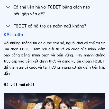
Có thể liên hệ với F8BET bằng cách nào
nếu gặp vấn đề?
F8BET có hỗ trợ đa ngôn ngữ không?
Kết Luận
Với những thông tin đã được chia sẻ, người chơi có thể tự tin
lựa chọn F8BET làm nơi giải trí và cá cược của mình, đảm
bảo công bằng, minh bạch và bền vững. Hãy nhanh chóng
truy cập vào liên kết chính thức và đăng ký tài khoản F8BET
để tham gia cá cược và tận hưởng những cơ hội kiếm tiền hấp
dẫn.
Bài viết mới nhất