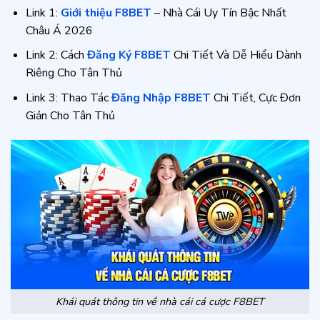
Link 1:
Giới thiệu F8BET
– Nhà Cái Uy Tín Bậc Nhất
Châu Á 2026
Link 2: Cách
Đăng Ký F8BET
Chi Tiết Và Dễ Hiểu Dành
Riêng Cho Tân Thủ
Link 3: Thao Tác
Đăng Nhập F8BET
Chi Tiết, Cực Đơn
Giản Cho Tân Thủ
Khái quát thông tin về nhà cái cá cược F8BET