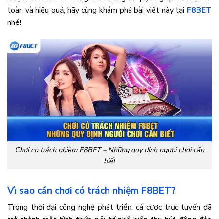
toàn và hiệu quả, hãy cùng khám phá bài viết này tại
F8BET
nhé!
Chơi có trách nhiệm F8BET – Những quy định người chơi cần
biết
Vì sao cần chơi có trách nhiệm F8BET?
Trong thời đại công nghệ phát triển, cá cược trực tuyến đã