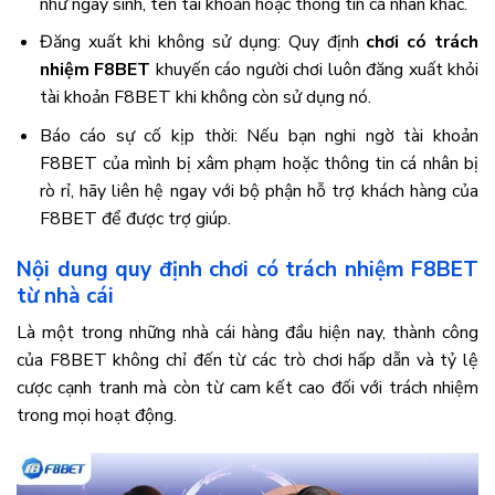
như ngày sinh, tên tài khoản hoặc thông tin cá nhân khác.
Đăng xuất khi không sử dụng: Quy định
chơi có trách
nhiệm F8BET
khuyến cáo người chơi luôn đăng xuất khỏi
tài khoản F8BET khi không còn sử dụng nó.
Báo cáo sự cố kịp thời: Nếu bạn nghi ngờ tài khoản
F8BET của mình bị xâm phạm hoặc thông tin cá nhân bị
rò rỉ, hãy liên hệ ngay với bộ phận hỗ trợ khách hàng của
F8BET để được trợ giúp.
Nội dung quy định chơi có trách nhiệm F8BET
từ nhà cái
Là một trong những nhà cái hàng đầu hiện nay, thành công
của F8BET không chỉ đến từ các trò chơi hấp dẫn và tỷ lệ
cược cạnh tranh mà còn từ cam kết cao đối với trách nhiệm
trong mọi hoạt động.