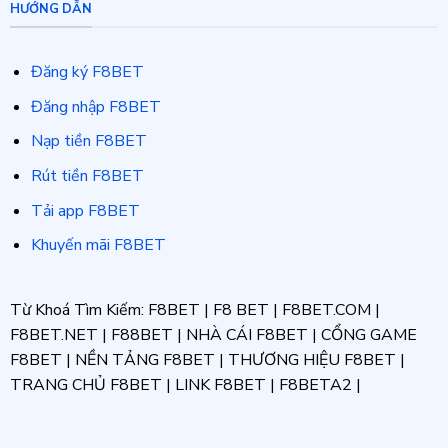
HƯỚNG DẪN
Đăng ký F8BET
Đăng nhập F8BET
Nạp tiền F8BET
Rút tiền F8BET
Tải app F8BET
Khuyến mãi F8BET
Từ Khoá Tìm Kiếm: F8BET | F8 BET | F8BET.COM |
F8BET.NET | F88BET | NHÀ CÁI F8BET | CỔNG GAME
F8BET | NỀN TẢNG F8BET | THƯƠNG HIỆU F8BET |
TRANG CHỦ F8BET | LINK F8BET | F8BETA2 |