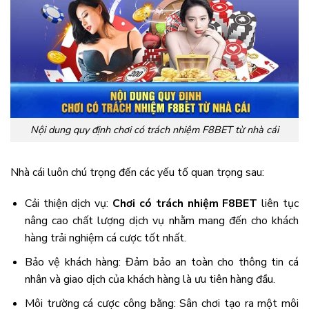
Nội dung quy định chơi có trách nhiệm F8BET từ nhà cái
Nhà cái luôn chú trọng đến các yếu tố quan trọng sau:
Cải thiện dịch vụ:
Chơi có trách nhiệm F8BET
liên tục
nâng cao chất lượng dịch vụ nhằm mang đến cho khách
hàng trải nghiệm cá cược tốt nhất.
Bảo vệ khách hàng: Đảm bảo an toàn cho thông tin cá
nhân và giao dịch của khách hàng là ưu tiên hàng đầu.
Môi trường cá cược công bằng: Sân chơi tạo ra một môi