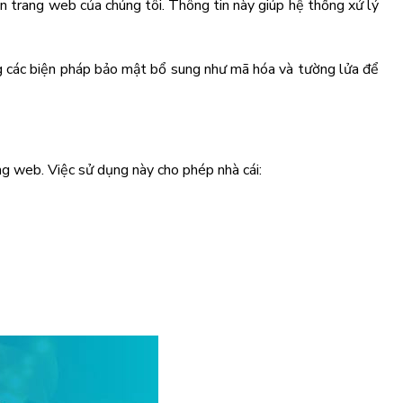
ên trang web của chúng tôi. Thông tin này giúp hệ thống xử lý
ng các biện pháp bảo mật bổ sung như mã hóa và tường lửa để
g web. Việc sử dụng này cho phép nhà cái: