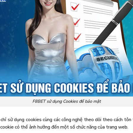
F8BET sử dụng Cookies để bảo mật
 chỉ sử dụng cookies cùng các công nghệ theo dõi theo cách tôn
tắt cookie có thể ảnh hưởng đến một số chức năng của trang web.