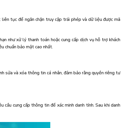
liên tục để ngăn chặn truy cập trái phép và dữ liệu được mã
 hạn như xử lý thanh toán hoặc cung cấp dịch vụ hỗ trợ khách
êu chuẩn bảo mật cao nhất.
nh sửa và xóa thông tin cá nhân, đảm bảo rằng quyền riêng tư
êu cầu cung cấp thông tin để xác minh danh tính. Sau khi danh