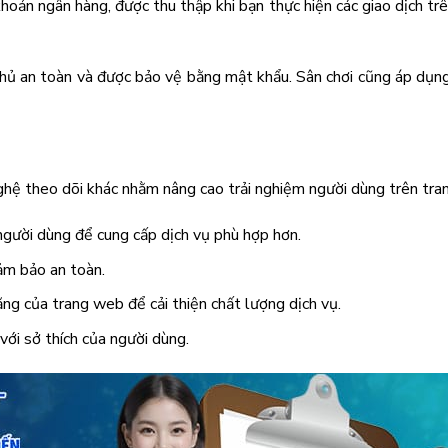
khoản ngân hàng, được thu thập khi bạn thực hiện các giao dịch tr
 chủ an toàn và được bảo vệ bằng mật khẩu. Sân chơi cũng áp dụ
hệ theo dõi khác nhằm nâng cao trải nghiệm người dùng trên tran
 người dùng để cung cấp dịch vụ phù hợp hơn.
ảm bảo an toàn.
ăng của trang web để cải thiện chất lượng dịch vụ.
ới sở thích của người dùng.