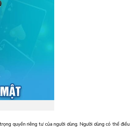
 trọng quyền riêng tư của người dùng. Người dùng có thể điều