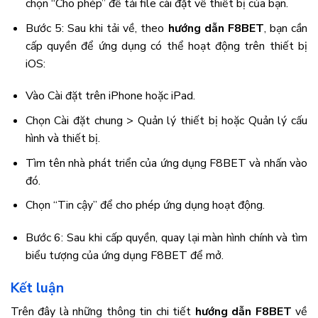
chọn “Cho phép” để tải file cài đặt về thiết bị của bạn.
Bước 5: Sau khi tải về, theo
hướng dẫn F8BET
, bạn cần
cấp quyền để ứng dụng có thể hoạt động trên thiết bị
iOS:
Vào Cài đặt trên iPhone hoặc iPad.
Chọn Cài đặt chung > Quản lý thiết bị hoặc Quản lý cấu
hình và thiết bị.
Tìm tên nhà phát triển của ứng dụng F8BET và nhấn vào
đó.
Chọn “Tin cậy” để cho phép ứng dụng hoạt động.
Bước 6: Sau khi cấp quyền, quay lại màn hình chính và tìm
biểu tượng của ứng dụng F8BET để mở.
Kết luận
Trên đây là những thông tin chi tiết
hướng dẫn F8BET
về