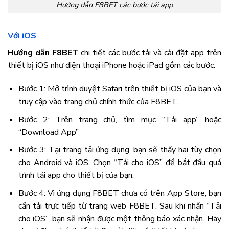
Hướng dẫn F8BET các bước tải app
Với iOS
Hướng dẫn F8BET
chi tiết các bước tải và cài đặt app trên
thiết bị iOS như điện thoại iPhone hoặc iPad gồm các bước:
Bước 1: Mở trình duyệt Safari trên thiết bị iOS của bạn và
truy cập vào trang chủ chính thức của F8BET.
Bước 2: Trên trang chủ, tìm mục “Tải app” hoặc
“Download App”
Bước 3: Tại trang tải ứng dụng, bạn sẽ thấy hai tùy chọn
cho Android và iOS. Chọn “Tải cho iOS” để bắt đầu quá
trình tải app cho thiết bị của bạn.
Bước 4: Vì ứng dụng F8BET chưa có trên App Store, bạn
cần tải trực tiếp từ trang web F8BET. Sau khi nhấn “Tải
cho iOS”, bạn sẽ nhận được một thông báo xác nhận. Hãy