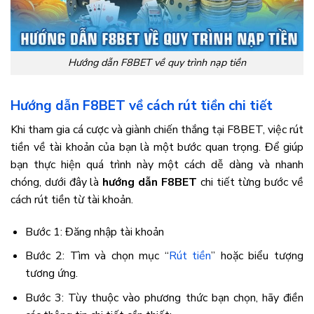
Hướng dẫn F8BET về quy trình nạp tiền
Hướng dẫn F8BET về cách rút tiền chi tiết
Khi tham gia cá cược và giành chiến thắng tại F8BET, việc rút
tiền về tài khoản của bạn là một bước quan trọng. Để giúp
bạn thực hiện quá trình này một cách dễ dàng và nhanh
chóng, dưới đây là
hướng dẫn F8BET
chi tiết từng bước về
cách rút tiền từ tài khoản.
Bước 1: Đăng nhập tài khoản
Bước 2: Tìm và chọn mục “
Rút tiền
” hoặc biểu tượng
tương ứng.
Bước 3: Tùy thuộc vào phương thức bạn chọn, hãy điền