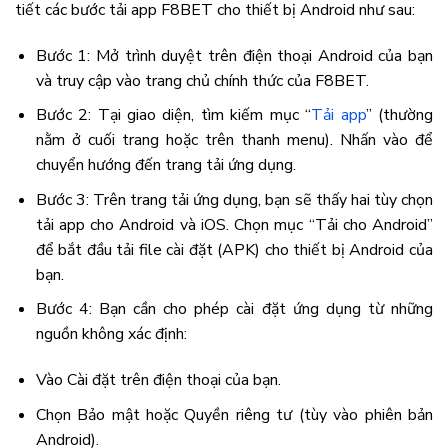
tiết các bước tải app F8BET cho thiết bị Android như sau:
Bước 1: Mở trình duyệt trên điện thoại Android của bạn
và truy cập vào trang chủ chính thức của F8BET.
Bước 2: Tại giao diện, tìm kiếm mục “
Tải app
” (thường
nằm ở cuối trang hoặc trên thanh menu). Nhấn vào để
chuyển hướng đến trang tải ứng dụng.
Bước 3: Trên trang tải ứng dụng, bạn sẽ thấy hai tùy chọn
tải app cho Android và iOS. Chọn mục “Tải cho Android”
để bắt đầu tải file cài đặt (APK) cho thiết bị Android của
bạn.
Bước 4: Bạn cần cho phép cài đặt ứng dụng từ những
nguồn không xác định:
Vào Cài đặt trên điện thoại của bạn.
Chọn Bảo mật hoặc Quyền riêng tư (tùy vào phiên bản
Android).