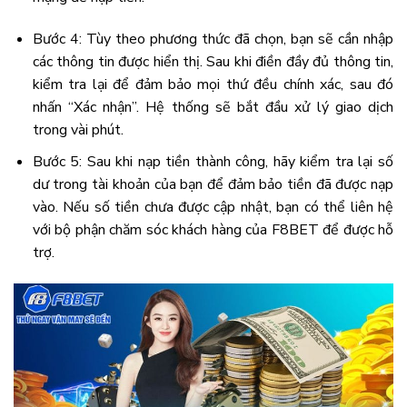
Bước 4: Tùy theo phương thức đã chọn, bạn sẽ cần nhập
các thông tin được hiển thị. Sau khi điền đầy đủ thông tin,
kiểm tra lại để đảm bảo mọi thứ đều chính xác, sau đó
nhấn “Xác nhận”. Hệ thống sẽ bắt đầu xử lý giao dịch
trong vài phút.
Bước 5: Sau khi nạp tiền thành công, hãy kiểm tra lại số
dư trong tài khoản của bạn để đảm bảo tiền đã được nạp
vào. Nếu số tiền chưa được cập nhật, bạn có thể liên hệ
với bộ phận chăm sóc khách hàng của F8BET để được hỗ
trợ.