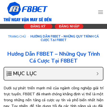
Bỏ
qua
nội
dung
ĐĂNG KÝ
ĐĂNG NHẬP
TRANG CHỦ
-
HƯỚNG DẪN F8BET – NHỮNG QUY TRÌNH CÁ
CƯỢC TẠI F8BET
Hướng Dẫn F8BET – Những Quy Trình
Cá Cược Tại F8BET
MỤC LỤC
Dưới sự phát triển mạnh mẽ của ngành công nghiệp giải trí
trực tuyến, F8BET đã nhanh chóng khẳng định vị thế là một
trong những nền tảng cá cược uy tín và phổ biến nhất hiện
nay. Tuy nhiên, để tận dụng tối đa các tính năng và ưu đãi,