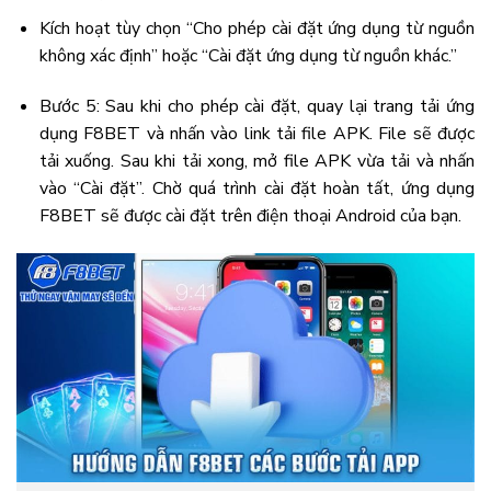
Kích hoạt tùy chọn “Cho phép cài đặt ứng dụng từ nguồn
không xác định” hoặc “Cài đặt ứng dụng từ nguồn khác.”
Bước 5: Sau khi cho phép cài đặt, quay lại trang tải ứng
dụng F8BET và nhấn vào link tải file APK. File sẽ được
tải xuống. Sau khi tải xong, mở file APK vừa tải và nhấn
vào “Cài đặt”. Chờ quá trình cài đặt hoàn tất, ứng dụng
F8BET sẽ được cài đặt trên điện thoại Android của bạn.