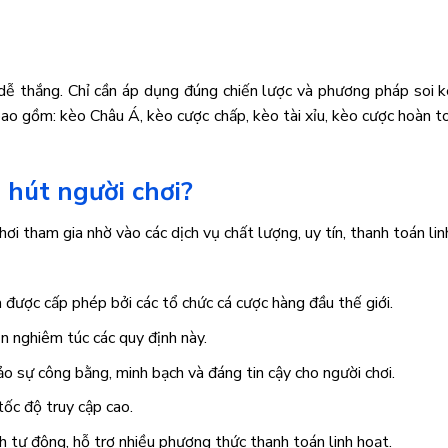
dễ thắng. Chỉ cần áp dụng đúng chiến lược và phương pháp soi k
ao gồm: kèo Châu Á, kèo cược chấp, kèo tài xỉu, kèo cược hoàn to
 hút người chơi?
hơi tham gia nhờ vào các dịch vụ chất lượng, uy tín, thanh toán l
 được cấp phép bởi các tổ chức cá cược hàng đầu thế giới.
n nghiêm túc các quy định này.
bảo sự công bằng, minh bạch và đáng tin cậy cho người chơi.
ốc độ truy cập cao.
ch tự động, hỗ trợ nhiều phương thức thanh toán linh hoạt.