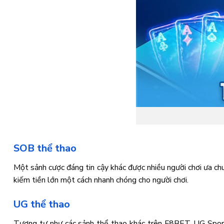
SOB thể thao
Một sảnh cược đáng tin cậy khác được nhiều người chơi ưa ch
kiếm tiền lớn một cách nhanh chóng cho người chơi.
UG thể thao
Tương tự như các sảnh thể thao khác trên F8BET, UG Sports