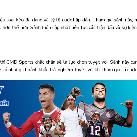
u loại kèo đa dạng và tỷ lệ cược hấp dẫn. Tham gia sảnh này, 
u hơn thế nữa. Sảnh luôn cập nhật liên tục các trận đấu và sự kiện
ì CMD Sports chắc chắn sẽ là lựa chọn tuyệt vời. Sảnh này cung
ẽ có những khoảnh khắc trải nghiệm tuyệt vời khi tham gia cá cượ