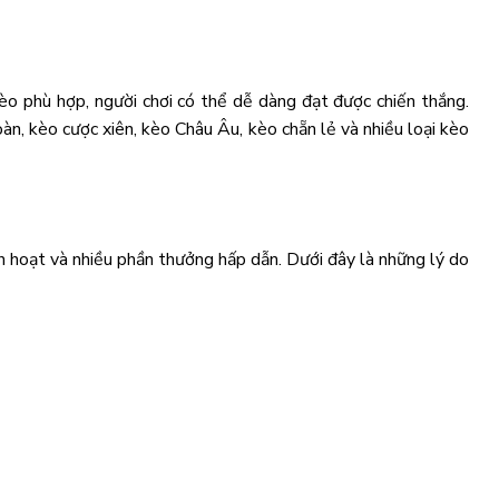
èo phù hợp, người chơi có thể dễ dàng đạt được chiến thắng.
àn, kèo cược xiên, kèo Châu Âu, kèo chẵn lẻ và nhiều loại kèo
inh hoạt và nhiều phần thưởng hấp dẫn. Dưới đây là những lý do