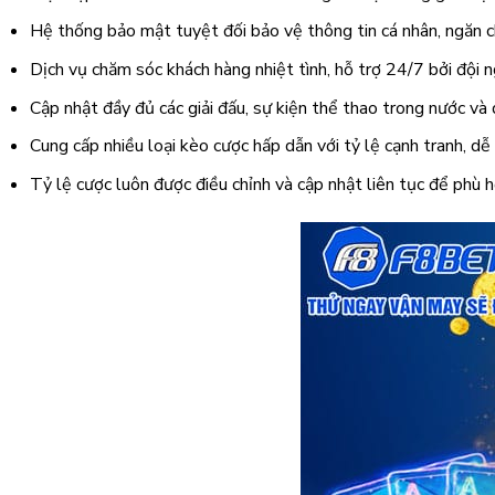
Hệ thống bảo mật tuyệt đối bảo vệ thông tin cá nhân, ngăn chặn
Dịch vụ chăm sóc khách hàng nhiệt tình, hỗ trợ 24/7 bởi đội n
Cập nhật đầy đủ các giải đấu, sự kiện thể thao trong nước và q
Cung cấp nhiều loại kèo cược hấp dẫn với tỷ lệ cạnh tranh, dễ
Tỷ lệ cược luôn được điều chỉnh và cập nhật liên tục để phù h