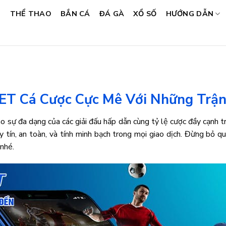
Ũ
THỂ THAO
BẮN CÁ
ĐÁ GÀ
XỔ SỐ
HƯỚNG DẪN
ET Cá Cược Cực Mê Với Những Trận
o sự đa dạng của các giải đấu hấp dẫn cùng tỷ lệ cược đầy cạnh tr
y tín, an toàn, và tính minh bạch trong mọi giao dịch. Đừng bỏ 
nhé.