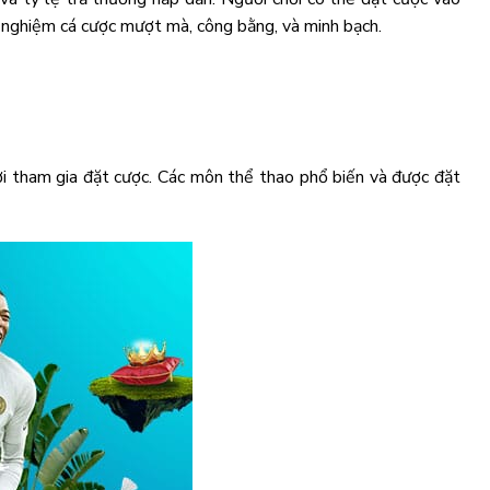
i nghiệm cá cược mượt mà, công bằng, và minh bạch.
ơi tham gia đặt cược. Các môn thể thao phổ biến và được đặt