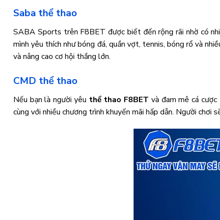
Saba thể thao
SABA Sports trên F8BET được biết đến rộng rãi nhờ có nhiề
mình yêu thích như bóng đá, quần vợt, tennis, bóng rổ và nhiề
và nâng cao cơ hội thắng lớn.
CMD thể thao
Nếu bạn là người yêu
thể thao F8BET
và đam mê cá cược th
cùng với nhiều chương trình khuyến mãi hấp dẫn. Người chơi s