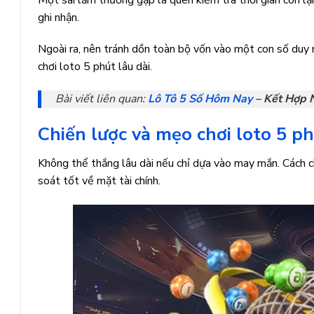
ghi nhận.
Ngoài ra, nên tránh dồn toàn bộ vốn vào một con số duy n
chơi loto 5 phút lâu dài.
Bài viết liên quan:
Lô Tô 5 Số Hôm Nay
– Kết Hợp 
Chiến lược và mẹo chơi loto 5 p
Không thể thắng lâu dài nếu chỉ dựa vào may mắn. Cách chơ
soát tốt về mặt tài chính.