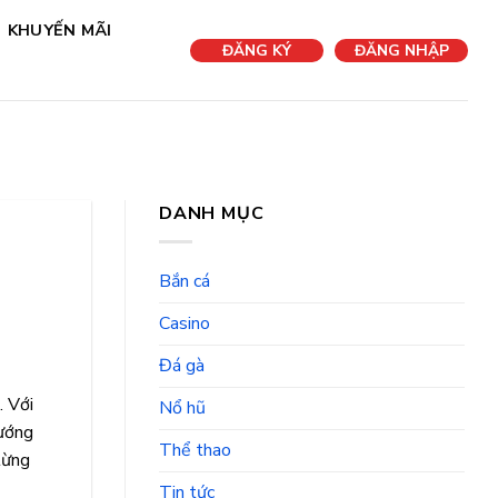
KHUYẾN MÃI
ĐĂNG KÝ
ĐĂNG NHẬP
DANH MỤC
Bắn cá
Casino
Đá gà
. Với
Nổ hũ
ướng
Thể thao
 từng
Tin tức