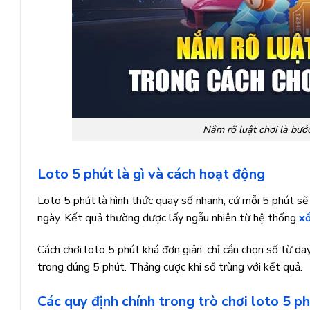
Nắm rõ luật chơi là bướ
Loto 5 phút là gì và cách hoạt động
Loto 5 phút là hình thức quay số nhanh, cứ mỗi 5 phút s
ngày. Kết quả thường được lấy ngẫu nhiên từ hệ thống
xổ
Cách chơi loto 5 phút khá đơn giản: chỉ cần chọn số từ dã
trong đúng 5 phút. Thắng cược khi số trùng với kết quả.
Các quy định chính trong trò chơi loto 5 p