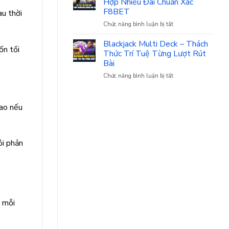
Hợp Nhiều Đài Chuẩn Xác
Chơi
5
Nhanh,
F8BET
au thời
Phút
Nhận
Chức năng bình luận bị tắt
ở
–
Kết
Lô
Luật
Quả
Tô
Blackjack Multi Deck – Thách
Chơi
Gọn
ốn tối
5
Và
Thức Trí Tuệ Từng Lượt Rút
Số
Cách
Bài
Hôm
Đặt
Chức năng bình luận bị tắt
ở
Nay
Chuẩn
Blackjack
–
Multi
Kết
Deck
Hợp
cao nếu
–
Nhiều
Thách
Đài
Thức
Chuẩn
Trí
Xác
ỏi phản
Tuệ
F8BET
Từng
Lượt
Rút
Bài
t mỗi