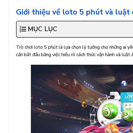
Giới thiệu về loto 5 phút và luật
MỤC LỤC
Trò chơi loto 5 phút là lựa chọn lý tưởng cho những ai yêu
cần bắt đầu bằng việc hiểu rõ cách thức vận hành và luật 