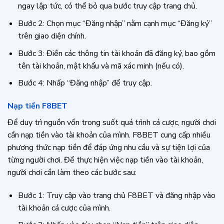
ngay lập tức, có thể bỏ qua bước truy cập trang chủ.
Bước 2: Chọn mục “Đăng nhập” nằm cạnh mục “Đăng ký”
trên giao diện chính.
Bước 3: Điền các thông tin tài khoản đã đăng ký, bao gồm
tên tài khoản, mật khẩu và mã xác minh (nếu có).
Bước 4: Nhấp “Đăng nhập” để truy cập.
Nạp tiền F8BET
Để duy trì nguồn vốn trong suốt quá trình cá cược, người chơi
cần nạp tiền vào tài khoản của mình. F8BET cung cấp nhiều
phương thức nạp tiền để đáp ứng nhu cầu và sự tiện lợi của
từng người chơi. Để thực hiện việc nạp tiền vào tài khoản,
người chơi cần làm theo các bước sau:
Bước 1: Truy cập vào trang chủ F8BET và đăng nhập vào
tài khoản cá cược của mình.