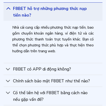
F8BET hỗ trợ những phương thức nạp
tiền nào?
Nhà cái cung cấp nhiều phương thức nạp tiền, bao
gồm chuyển khoản ngân hàng, ví điện tử và các
phương thức thanh toán trực tuyến khác. Bạn có
thể chọn phương thức phù hợp và thực hiện theo
hướng dẫn trên trang web.
F8BET có APP di động không?
Chính sách bảo mật F8BET như thế nào?
Có thể liên hệ với F8BET bằng cách nào
nếu gặp vấn đề?