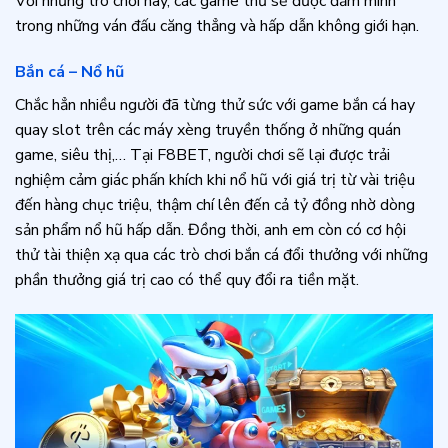
Với những trò chơi này, các game thủ sẽ được đắm mình
trong những ván đấu căng thẳng và hấp dẫn không giới hạn.
Bắn cá – Nổ hũ
Chắc hẳn nhiều người đã từng thử sức với game bắn cá hay
quay slot trên các máy xèng truyền thống ở những quán
game, siêu thị,… Tại F8BET, người chơi sẽ lại được trải
nghiệm cảm giác phấn khích khi nổ hũ với giá trị từ vài triệu
đến hàng chục triệu, thậm chí lên đến cả tỷ đồng nhờ dòng
sản phẩm nổ hũ hấp dẫn. Đồng thời, anh em còn có cơ hội
thử tài thiện xạ qua các trò chơi bắn cá đổi thưởng với những
phần thưởng giá trị cao có thể quy đổi ra tiền mặt.