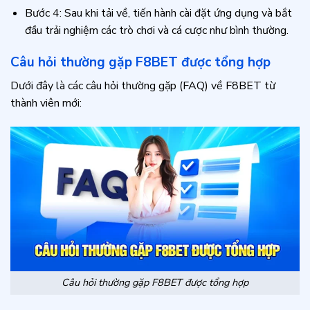
Bước 4: Sau khi tải về, tiến hành cài đặt ứng dụng và bắt
đầu trải nghiệm các trò chơi và cá cược như bình thường.
Câu hỏi thường gặp F8BET được tổng hợp
Dưới đây là các câu hỏi thường gặp (FAQ) về F8BET từ
thành viên mới:
Câu hỏi thường gặp F8BET được tổng hợp