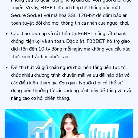
tuyến. Vì vậy, F8BET đã tích hợp hệ thống bảo mật
Secure Socket với mã hóa SSL 128-bit để đảm bảo an
toàn tuyệt đối cho mọi thông tin cá nhân của người chơi.
Các thao tác nạp và rút tiền tại F8BET cũng rất nhanh
chóng, tiện lợi và an toàn. Đặc biệt, F88BET hỗ trợ giao
dịch lên đến 10 tỷ đồng mỗi ngày mà không yêu cầu xác
thực sinh trắc học phức tạp.
Để thu hút và giữ chân người chơi, nền tảng liên tục tổ
chức nhiều chương trình khuyến mãi và ưu đãi hấp dẫn với
các điều kiện tham gia đơn giản. Người chơi có thể sử
dụng tiền thưởng từ các chương trình này để tăng vốn và
nâng cao cơ hội chiến thắng.