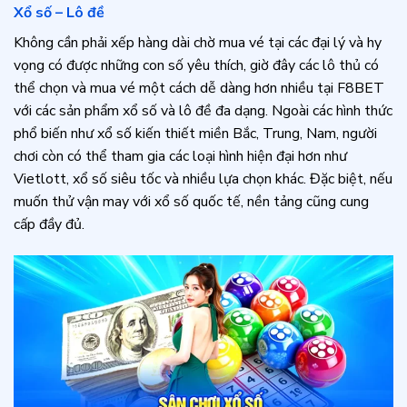
Xổ số – Lô đề
Không cần phải xếp hàng dài chờ mua vé tại các đại lý và hy
vọng có được những con số yêu thích, giờ đây các lô thủ có
thể chọn và mua vé một cách dễ dàng hơn nhiều tại F8BET
với các sản phẩm xổ số và lô đề đa dạng. Ngoài các hình thức
phổ biến như xổ số kiến thiết miền Bắc, Trung, Nam, người
chơi còn có thể tham gia các loại hình hiện đại hơn như
Vietlott, xổ số siêu tốc và nhiều lựa chọn khác. Đặc biệt, nếu
muốn thử vận may với xổ số quốc tế, nền tảng cũng cung
cấp đầy đủ.