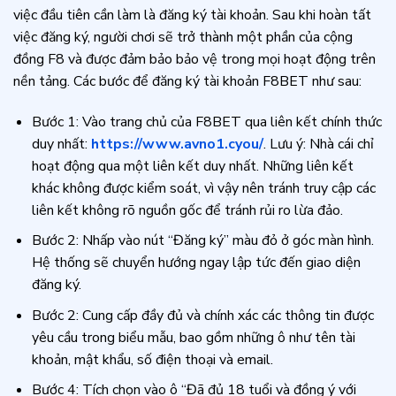
việc đầu tiên cần làm là đăng ký tài khoản. Sau khi hoàn tất
việc đăng ký, người chơi sẽ trở thành một phần của cộng
đồng F8 và được đảm bảo bảo vệ trong mọi hoạt động trên
nền tảng. Các bước để đăng ký tài khoản F8BET như sau:
Bước 1: Vào trang chủ của F8BET qua liên kết chính thức
duy nhất:
https://www.avno1.cyou/
. Lưu ý: Nhà cái chỉ
hoạt động qua một liên kết duy nhất. Những liên kết
khác không được kiểm soát, vì vậy nên tránh truy cập các
liên kết không rõ nguồn gốc để tránh rủi ro lừa đảo.
Bước 2: Nhấp vào nút “Đăng ký” màu đỏ ở góc màn hình.
Hệ thống sẽ chuyển hướng ngay lập tức đến giao diện
đăng ký.
Bước 2: Cung cấp đầy đủ và chính xác các thông tin được
yêu cầu trong biểu mẫu, bao gồm những ô như tên tài
khoản, mật khẩu, số điện thoại và email.
Bước 4: Tích chọn vào ô “Đã đủ 18 tuổi và đồng ý với