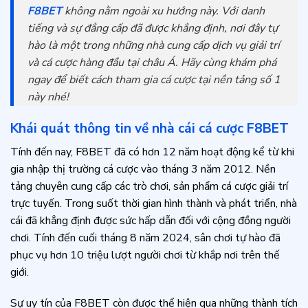
F8BET
không nằm ngoài xu hướng này. Với danh
tiếng và sự đẳng cấp đã được khẳng định, nơi đây tự
hào là một trong những nhà cung cấp dịch vụ giải trí
và cá cược hàng đầu tại châu Á. Hãy cùng khám phá
ngay để biết cách tham gia cá cược tại nền tảng số 1
này nhé!
Khái quát thông tin về nhà cái cá cược F8BET
Tính đến nay, F8BET đã có hơn 12 năm hoạt động kể từ khi
gia nhập thị trường cá cược vào tháng 3 năm 2012. Nền
tảng chuyên cung cấp các trò chơi, sản phẩm cá cược giải trí
trực tuyến. Trong suốt thời gian hình thành và phát triển, nhà
cái đã khẳng định được sức hấp dẫn đối với cộng đồng người
chơi. Tính đến cuối tháng 8 năm 2024, sân chơi tự hào đã
phục vụ hơn 10 triệu lượt người chơi từ khắp nơi trên thế
giới.
Sự uy tín của F8BET còn được thể hiện qua những thành tích