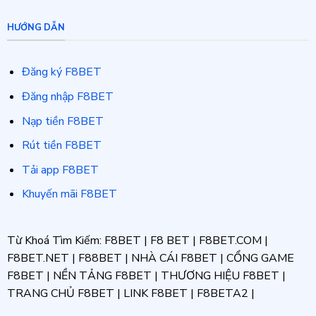
HƯỚNG DẪN
Đăng ký F8BET
Đăng nhập F8BET
Nạp tiền F8BET
Rút tiền F8BET
Tải app F8BET
Khuyến mãi F8BET
Từ Khoá Tìm Kiếm: F8BET | F8 BET | F8BET.COM |
F8BET.NET | F88BET | NHÀ CÁI F8BET | CỔNG GAME
F8BET | NỀN TẢNG F8BET | THƯƠNG HIỆU F8BET |
TRANG CHỦ F8BET | LINK F8BET | F8BETA2 |