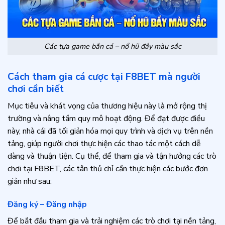
Các tựa game bắn cá – nổ hũ đầy màu sắc
Cách tham gia cá cược tại F8BET mà người
chơi cần biết
Mục tiêu và khát vọng của thương hiệu này là mở rộng thị
trường và nâng tầm quy mô hoạt động. Để đạt được điều
này, nhà cái đã tối giản hóa mọi quy trình và dịch vụ trên nền
tảng, giúp người chơi thực hiện các thao tác một cách dễ
dàng và thuận tiện. Cụ thể, để tham gia và tận hưởng các trò
chơi tại F8BET, các tân thủ chỉ cần thực hiện các bước đơn
giản như sau:
Đăng ký – Đăng nhập
Để bắt đầu tham gia và trải nghiệm các trò chơi tại nền tảng,